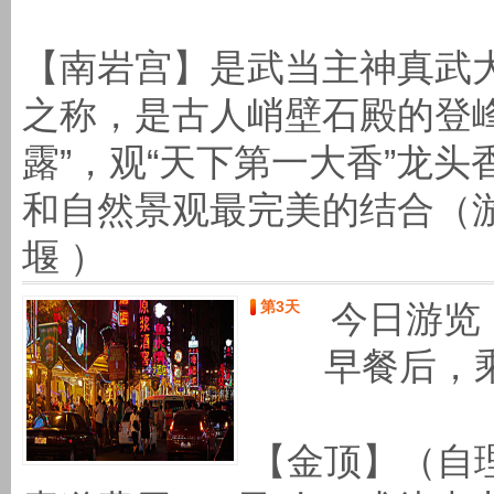
【南岩宫】是武当主神真武
之称，是古人峭壁石殿的登
露”，观“天下第一大香”龙
和自然景观最完美的结合（游程
堰 ）
第3天
今日游览
早餐后，乘
【金顶】（自理