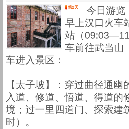
第2天
今日游览
早上汉口火车站
站（09:03—
车前往武当山
车进入景区：
【太子坡】：穿过曲径通幽
入道、修道、悟道、得道的
境；过一里四道门、探索建
时）。