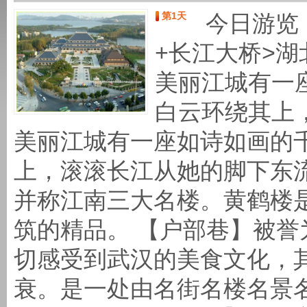
第1天
今日游览
+长江大桥>湖
美丽江城有一
白云环绕其上
美丽江城有一座如诗如画的
上，滚滚长江从她的脚下东
并称江南三大名楼。黄鹤楼
筑的精品。 【户部巷】被誉
切感受到武汉的美食文化，
衰。是一处由名街名楼名景